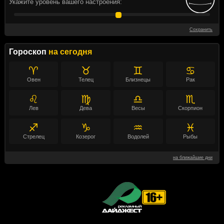
Укажите уровень вашего настроения:
Сохранить
Гороскоп
на сегодня
♈
♉
♊
♋
Овен
Телец
Близнецы
Рак
♌
♍
♎
♏
Лев
Дева
Весы
Скорпион
♐
♑
♒
♓
Стрелец
Козерог
Водолей
Рыбы
на ближайшие дни