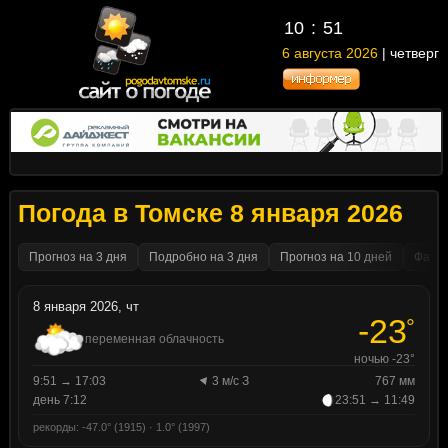
10
:
51
6 августа 2026
| четверг
Погода в Томске 8 января 2026
Прогноз на 3 дня
Подробно на 3 дня
Прогноз на 10 дней
Факти
8 января 2026, чт
-23
°
переменная облачность
ночью -23°
9:51 → 17:03
3 м/с З
767 мм
день 7:12
23:51 → 11:49
рекорды: -47.0° (1915) · 1.0° (1997)