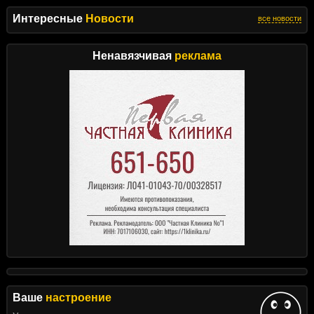
Интересные
Новости
все новости
Ненавязчивая
реклама
Ваше
настроение