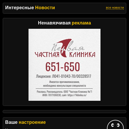
Интересные
Новости
все новости
Ненавязчивая
реклама
Ваше
настроение