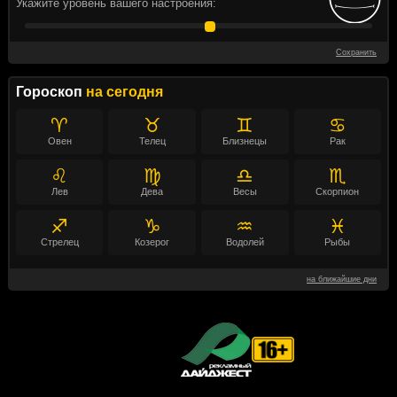
Укажите уровень вашего настроения:
Сохранить
Гороскоп
на сегодня
♈
♉
♊
♋
Овен
Телец
Близнецы
Рак
♌
♍
♎
♏
Лев
Дева
Весы
Скорпион
♐
♑
♒
♓
Стрелец
Козерог
Водолей
Рыбы
на ближайшие дни