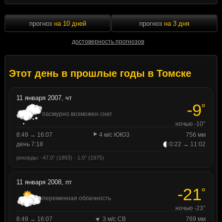
прогноз
на 10 дней
прогноз
на 3 дня
достоверность прогнозов
Этот день в прошлые годы в Томске
11 января 2007, чт
-9
°
пасмурно возможен снег
ночью -10°
8:49 → 16:07
4 м/с ЮЮЗ
756 мм
день 7:18
0:22 → 11:02
рекорды: -47.0° (1893) · 1.0° (1975)
11 января 2008, пт
-21
°
переменная облачность
ночью -23°
8:49 → 16:07
3 м/с СВ
769 мм