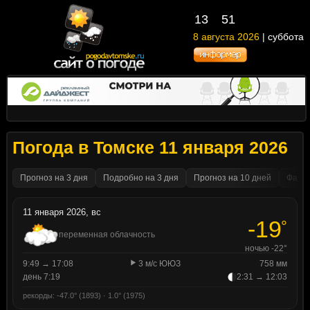
13
51
8 августа 2026
| суббота
Погода в Томске 11 января 2026
Прогноз на 3 дня
Подробно на 3 дня
Прогноз на 10 дней
Факти
11 января 2026, вс
-19
°
переменная облачность
ночью -22°
9:49 → 17:08
3 м/с ЮЮЗ
758 мм
день 7:19
2:31 → 12:03
рекорды: -47.0° (1893) · 1.0° (1975)