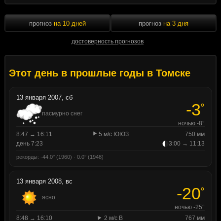
прогноз
на 10 дней
прогноз
на 3 дня
достоверность прогнозов
Этот день в прошлые годы в Томске
13 января 2007, сб
-3
°
пасмурно снег
ночью -8°
8:47 → 16:11
5 м/с ЮЮЗ
750 мм
день 7:23
3:00 → 11:13
рекорды: -44.0° (1960) · 0.0° (1948)
13 января 2008, вс
-20
°
ясно
ночью -25°
8:48 → 16:10
2 м/с В
767 мм