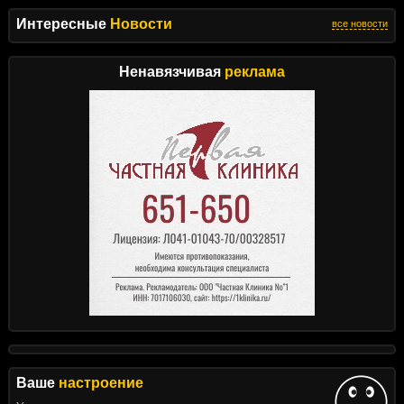
Интересные
Новости
все новости
Ненавязчивая
реклама
Ваше
настроение