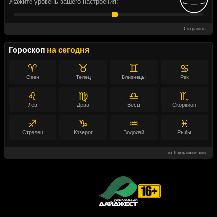
Укажите уровень вашего настроения:
Сохранить
Гороскоп
на сегодня
♈
♉
♊
♋
Овен
Телец
Близнецы
Рак
♌
♍
♎
♏
Лев
Дева
Весы
Скорпион
♐
♑
♒
♓
Стрелец
Козерог
Водолей
Рыбы
на ближайшие дни