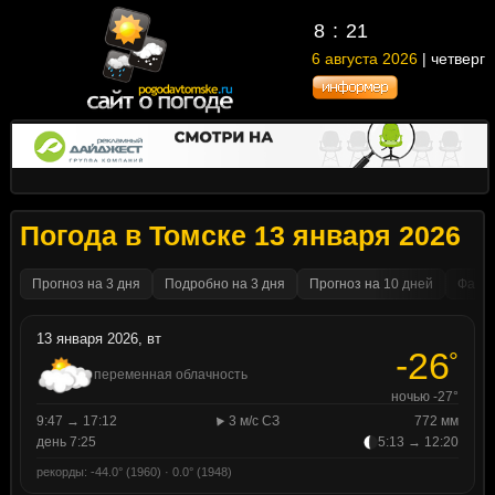
8
:
21
6 августа 2026
| четверг
Погода в Томске 13 января 2026
Прогноз на 3 дня
Подробно на 3 дня
Прогноз на 10 дней
Факти
13 января 2026, вт
-26
°
переменная облачность
ночью -27°
9:47 → 17:12
3 м/с СЗ
772 мм
день 7:25
5:13 → 12:20
рекорды: -44.0° (1960) · 0.0° (1948)