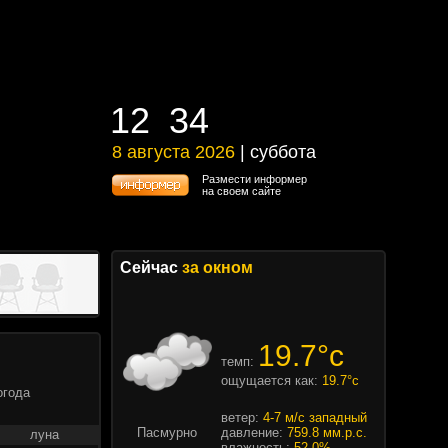
12
34
12
34
8 августа 2026
| суббота
8 августа 2026 | суббота
Размести информер
на своем сайте
Сейчас
за окном
19.7°c
темп:
ощущается как:
19.7°c
огода
ветер:
4-7 м/с западный
Пасмурно
давление:
759.8 мм.р.с.
луна
влажность:
52.0%