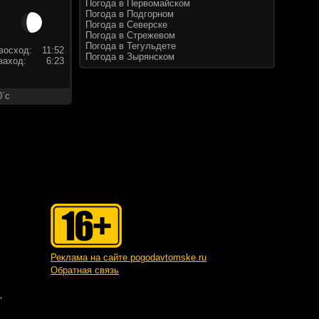
Погода в Первомайском
Погода в Подгорном
Погода в Северске
Погода в Стрежевом
Погода в Тегульдете
восход:
11:52
Погода в Зырянском
заход:
6:23
0`c
Реклама на сайте pogodavtomske.ru
Обратная связь
"