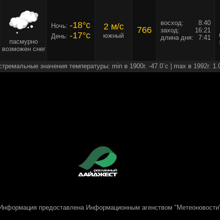
восход:
8:40
-18°c
2 м/c
Ночь:
766
заход:
16:21
-17°c
южный
День:
длина дня:
7:41
пасмурно
возможен снег
стремальные значения температуры: min в 1900г. -47.0`c | max в 1992г. 1.
Информация предоставлена
Информационным агенством "Метеоновости