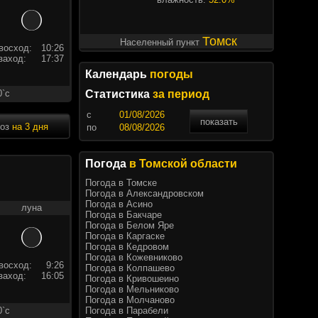
Томск
Населенный пункт
восход:
10:26
заход:
17:37
Календарь
погоды
0`c
Статистика
за период
c
показать
ноз
на 3 дня
по
Погода
в Томской области
Погода в Томске
Погода в Александровском
Погода в Асино
луна
Погода в Бакчаре
Погода в Белом Яре
Погода в Каргаске
Погода в Кедровом
Погода в Кожевниково
восход:
9:26
Погода в Колпашево
заход:
16:05
Погода в Кривошеино
Погода в Мельниково
Погода в Молчаново
Погода в Парабели
0`c