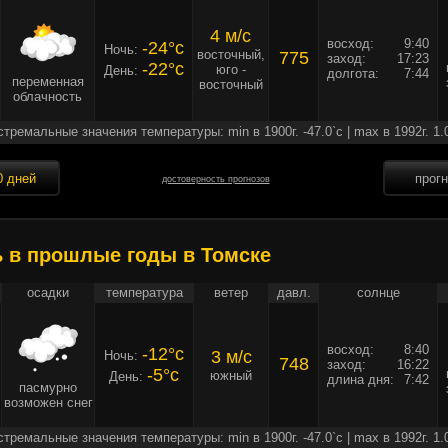
4 м/c
восход:
9:40
-24°c
Ночь:
восточный,
775
заход:
17:23
-22°c
юго -
День:
долгота:
7:44
переменная
восточный
облачность
стремальные значения температуры: min в 1900г. -47.0`c | max в 1992г. 1.
0 дней
прог
достоверность прогнозов
ь в прошлые годы в Томске
осадки
температура
ветер
давл.
солнце
восход:
8:40
-12°c
3 м/c
Ночь:
748
заход:
16:22
-5°c
южный
День:
длина дня:
7:42
пасмурно
возможен снег
стремальные значения температуры: min в 1900г. -47.0`c | max в 1992г. 1.