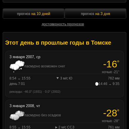
прогноз
на 10 дней
прогноз
на 3 дня
достоверность прогнозов
Этот день в прошлые годы в Томске
3 января 2007, ср
-16
°
пасмурно возможен снег
ночью -21°
8:54 → 15:55
3 м/с Ю
762 мм
день 7:01
14:46 → 9:35
рекорды: -46.0° (1931) · 0.0° (2002)
3 января 2008, чт
-28
°
пасмурно без осадков
ночью -28°
8:55 → 15:55
2 м/с ССЗ
761 мм