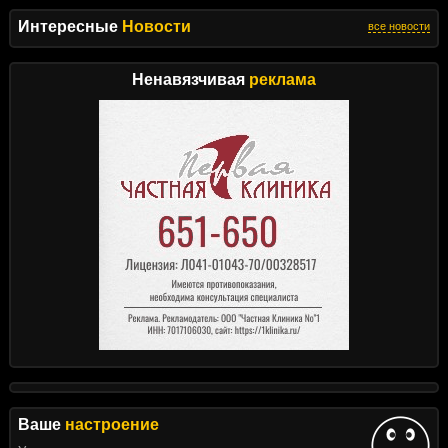
Интересные
Новости
все новости
Ненавязчивая
реклама
Ваше
настроение