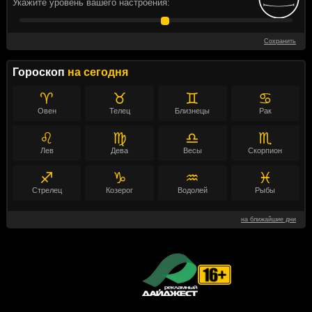
Укажите уровень вашего настроения:
Сохранить
Гороскоп
на сегодня
♈
♉
♊
♋
Овен
Телец
Близнецы
Рак
♌
♍
♎
♏
Лев
Дева
Весы
Скорпион
♐
♑
♒
♓
Стрелец
Козерог
Водолей
Рыбы
на ближайшие дни