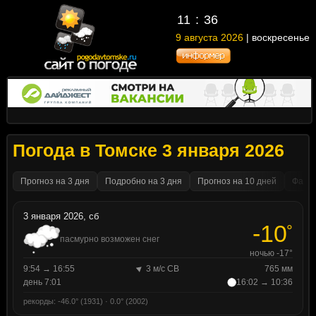
11
36
9 августа 2026
| воскресенье
Погода в Томске 3 января 2026
Прогноз на 3 дня
Подробно на 3 дня
Прогноз на 10 дней
Факти
3 января 2026, сб
-10
°
пасмурно возможен снег
ночью -17°
9:54 → 16:55
3 м/с СВ
765 мм
день 7:01
16:02 → 10:36
рекорды: -46.0° (1931) · 0.0° (2002)